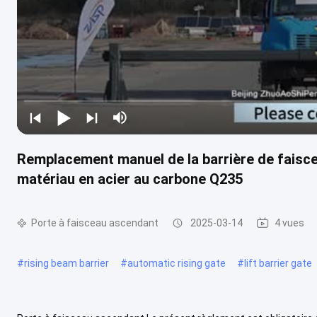
Remplacement manuel de la barrière de faisce
matériau en acier au carbone Q235
Porte à faisceau ascendant
2025-03-14
4 vues
#
rising beam barrier
#
automatic rising gate
#
lift barrier gate