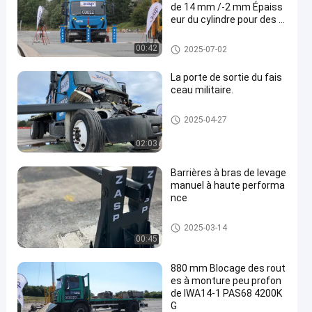
de 14 mm /-2 mm Épaiss
eur du cylindre pour des s
olutions de sécurité polyv
alentes
Bollants amovibles
00:42
2025-07-02
La porte de sortie du fais
ceau militaire.
Porte à faisceau ascendant
2025-04-27
02:03
Barrières à bras de levage
manuel à haute performa
nce
Porte à faisceau ascendant
2025-03-14
00:45
880 mm Blocage des rout
es à monture peu profon
de IWA14-1 PAS68 4200K
G