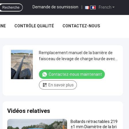
Demande de soumission
|
French
Recherche
INE
CONTRÔLE QUALITÉ
CONTACTEZ-NOUS
Remplacement manuel de la barrière de
faisceau de levage de charge lourde avec
du matériau en acier au carbone Q235
Contactez-nous maintenant
En savoir plus
Vidéos relatives
Bollards rétractables 219
±1 mm Diamètre de la bri