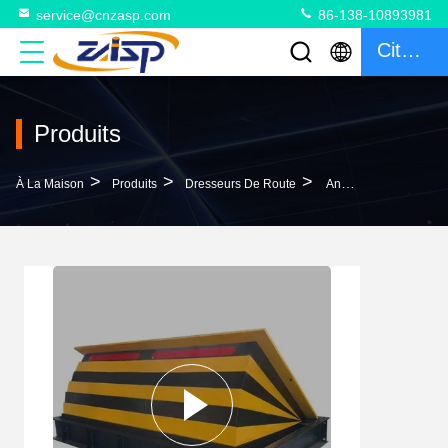
service@cnzasp.com
86-138-10893981
Citation
Produits
>
>
>
À La Maison
Produits
Dresseurs De Route
Anti-RAM Lourd Service Véhicule Hostile Atténuation Hvm Barrière De Véhicule D'accident