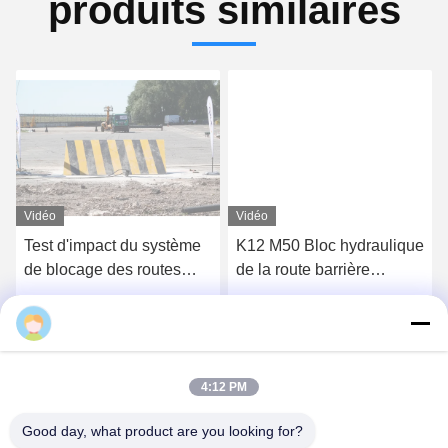
produits similaires
Vidéo
Vidéo
Test d'impact du système
K12 M50 Bloc hydraulique
de blocage des routes
de la route barrière
monté en surface K12
d'atténuation des
Blocage des routes pour
véhicules hostiles
Obtenez le meilleur prix
Obtenez le meilleur prix
la protection du périmètre
4:12 PM
Good day, what product are you looking for?