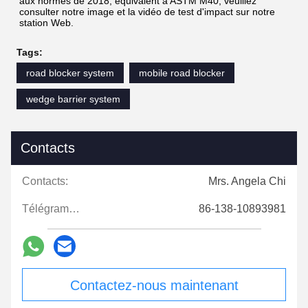
aux normes de 2018, équivalent à ASTM M40; veuillez 
consulter notre image et la vidéo de test d'impact sur notre 
station Web.
Tags:
road blocker system
mobile road blocker
wedge barrier system
Contacts
Contacts:
Mrs. Angela Chi
Télégramme:
86-138-10893981
Contactez-nous maintenant