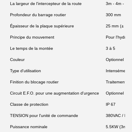
La largeur de l'intercepteur de la route
3m - 4m - 5m
Profondeur du barrage routier
300 mm
Épaisseur de la plaque supérieure
25 mm (± 2 
Principe du mouvement
Pour l'hydraul
Le temps de la montée
3 à 5
Couleur
Optionnel
Type d'utilisation
Intensément
Finition du blocage routier
Traitement an
Circuit E.F.O. pour une augmentation d'urgence
Optionnel - T
Classe de protection
IP 67
TENSION pour l'unité de commande
380VAC / DC 
Puissance nominale
5.5KW (3m-4