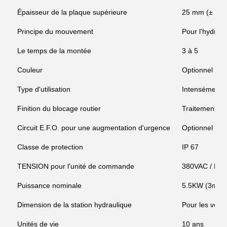
Épaisseur de la plaque supérieure
25 mm (± 2 
Principe du mouvement
Pour l'hydraul
Le temps de la montée
3 à 5
Couleur
Optionnel
Type d'utilisation
Intensément
Finition du blocage routier
Traitement an
Circuit E.F.O. pour une augmentation d'urgence
Optionnel - T
Classe de protection
IP 67
TENSION pour l'unité de commande
380VAC / DC 
Puissance nominale
5.5KW (3m-4
Dimension de la station hydraulique
Pour les véhi
Unités de vie
10 ans