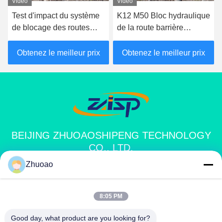
Vidéo
Vidéo
K12 M50 Bloc hydraulique
Test d'impact antiterroriste
de la route barrière
barrière hydraulique
d'atténuation des
routière blocage routier de
véhicules hostiles
véhicule
Obtenez le meilleur prix
Obtenez le meilleur prix
BEIJING ZHUOAOSHIPENG TECHNOLOGY
CO., LTD.
Zhuoao
service@cnzasp.com
86-138-10893981
8:05 PM
Salle 2005, étage 20, bâtiment A, bâtiment Shagnlian, n° 4,
Good day, what product are you looking for?