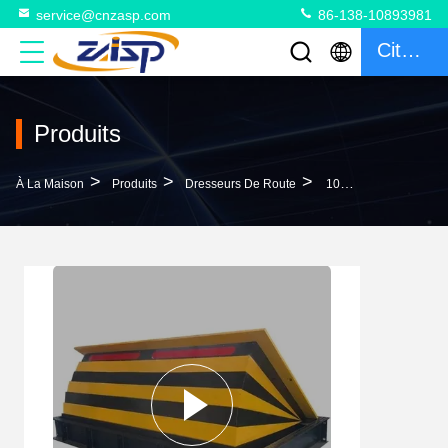
service@cnzasp.com
86-138-10893981
Citation
Produits
>
>
>
À La Maison
Produits
Dresseurs De Route
10000 Mm Hauteur Barrière De Véhicule De Collision Barrière De Véhicule Hostile Anti-Collision