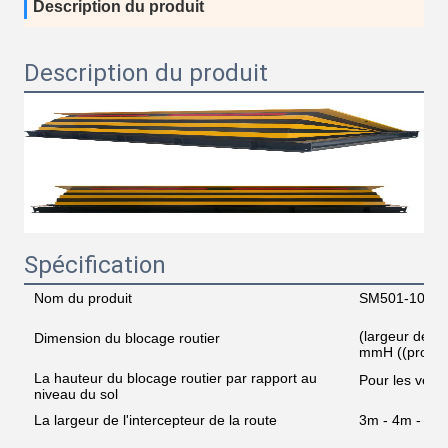
Description du produit
Description du produit
Spécification
Nom du produit
SM501-1000 B
(largeur de l
Dimension du blocage routier
mmH ((profon
La hauteur du blocage routier par rapport au
Pour les véhi
niveau du sol
La largeur de l'intercepteur de la route
3m - 4m - 5m