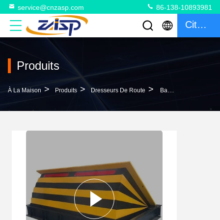
service@cnzasp.com
86-138-10893981
Citation
Produits
>
>
>
À La Maison
Produits
Dresseurs De Route
Barrières De Sécurité Actives Du Véhicule Plaque Supérieure De 20 Mm Pour Une Protection Maximale Contre Le Terrorisme