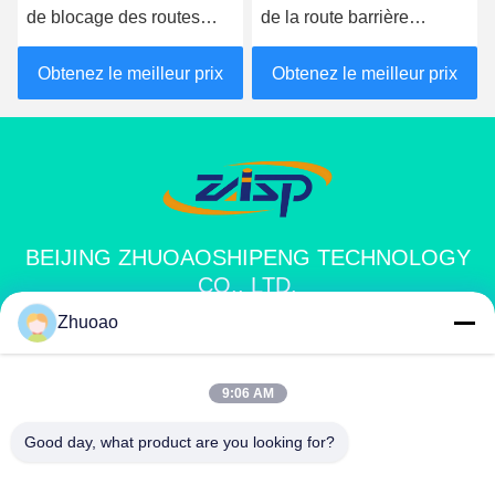
de blocage des routes
de la route barrière
monté en surface K12
d'atténuation des
Blocage des routes pour
véhicules hostiles
Obtenez le meilleur prix
Obtenez le meilleur prix
la protection du périmètre
BEIJING ZHUOAOSHIPENG TECHNOLOGY
CO., LTD.
Zhuoao
service@cnzasp.com
86-138-10893981
9:06 AM
Salle 2005, étage 20, bâtiment A, bâtiment Shagnlian, n° 4,
Good day, what product are you looking for?
rue Fufeng, Pékin, Chine