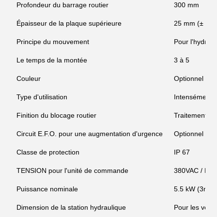
Profondeur du barrage routier
300 mm
Épaisseur de la plaque supérieure
25 mm (± 2 
Principe du mouvement
Pour l'hydraul
Le temps de la montée
3 à 5
Couleur
Optionnel
Type d'utilisation
Intensément
Finition du blocage routier
Traitement an
Circuit E.F.O. pour une augmentation d'urgence
Optionnel - T
Classe de protection
IP 67
TENSION pour l'unité de commande
380VAC / DC 
Puissance nominale
5.5 kW (3m-
Dimension de la station hydraulique
Pour les véhi