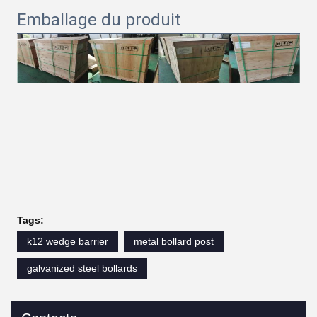
Emballage du produit
Tags:
k12 wedge barrier
metal bollard post
galvanized steel bollards