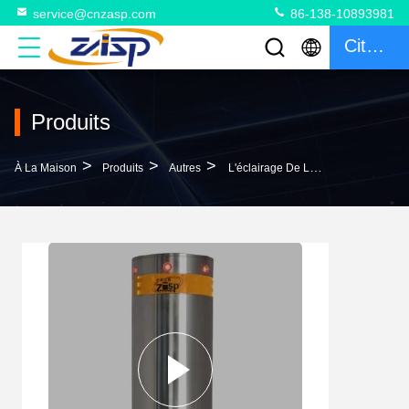
service@cnzasp.com
86-138-10893981
Citation
Produits
>
>
>
À La Maison
Produits
Autres
L'éclairage De La Voiture Est Éclairé Par Une Lumière LED IP68.