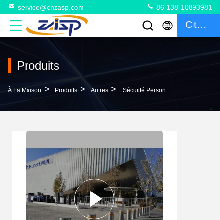
service@cnzasp.com
86-138-10893981
Citation
Produits
>
>
>
À La Maison
Produits
Autres
Sécurité Personnalisée 304 Système De Boulonnage Hydraulique