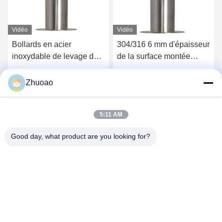
Vidéo
Vidéo
Bollards en acier
304/316 6 mm d'épaisseur
inoxydable de levage de
de la surface montée
haute sécurité avec
Bollards Système de
certification CE
bollard automatique
Obtenez le meilleur prix
Obtenez le meilleur prix
Zhuoao
5:11 AM
Good day, what product are you looking for?
BEIJING ZHUOAOSHIPENG TECHNOLOGY
CO., LTD.
service@cnzasp.com