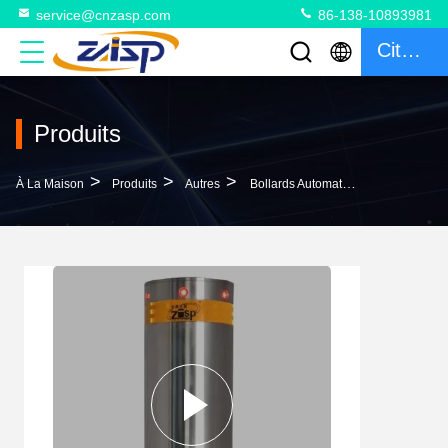
service@cnzasp.com
86-138-10893981
Citation
Produits
>
>
>
À La Maison
Produits
Autres
Bollards Automatiques Personnalisables Pour Les Allées, En Acier Amovible