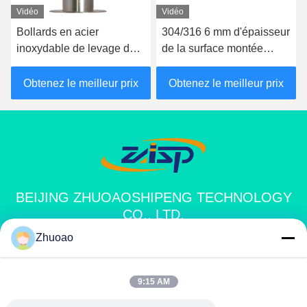
Vidéo
Vidéo
Bollards en acier
304/316 6 mm d'épaisseur
inoxydable de levage de
de la surface montée
haute sécurité avec
Bollards Système de
certification CE
bollard automatique
Obtenez le meilleur prix
Obtenez le meilleur prix
BEIJING ZHUOAOSHIPENG TECHNOLOGY
CO., LTD.
Zhuoao
service@cnzasp.com
86-138-10893981
9:15 AM
Salle 2005, étage 20, bâtiment A, bâtiment Shagnlian, n° 4,