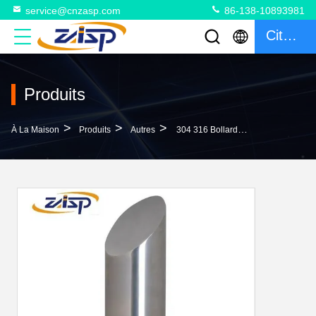
service@cnzasp.com
86-138-10893981
Citation
Produits
>
>
>
À La Maison
Produits
Autres
304 316 Bollards Amovibles En Acier Inoxydable Pour La Sécurité Des Piétons