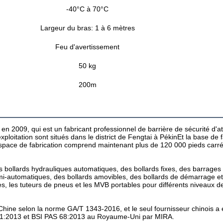
-40°C à 70°C
Largeur du bras: 1 à 6 mètres
Feu d'avertissement
50 kg
200m
 2009, qui est un fabricant professionnel de barrière de sécurité d'at
loitation sont situés dans le district de Fengtai à PékinEt la base de fa
'espace de fabrication comprend maintenant plus de 120 000 pieds carré
 bollards hydrauliques automatiques, des bollards fixes, des barrages r
mi-automatiques, des bollards amovibles, des bollards de démarrage et
, les tuteurs de pneus et les MVB portables pour différents niveaux de 
 Chine selon la norme GA/T 1343-2016, et le seul fournisseur chinois a
4-1:2013 et BSI PAS 68:2013 au Royaume-Uni par MIRA.