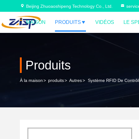
Beijing Zhuoaoshipeng Technology Co., Ltd.
servi
MAISON
PRODUITS
VIDÉOS
LE SP
Produits
À la maison
>
produits
>
Autres
>
Système RFID De Contrôle