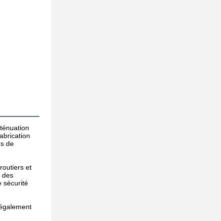
ténuation 
brication 
s de 
outiers et 
 des 
sécurité 
 également 