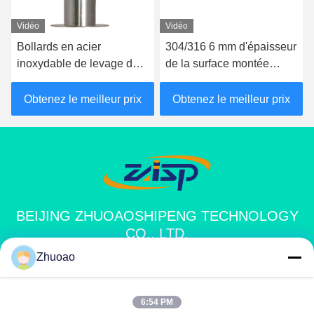
Vidéo
Vidéo
Bollards en acier
304/316 6 mm d'épaisseur
inoxydable de levage de
de la surface montée
haute sécurité avec
Bollards Système de
certification CE
bollard automatique
Obtenez le meilleur prix
Obtenez le meilleur prix
BEIJING ZHUOAOSHIPENG TECHNOLOGY
CO., LTD.
Zhuoao
service@cnzasp.com
86-138-10893981
6:54 PM