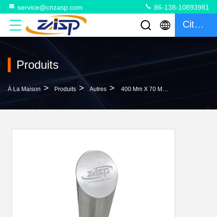
service@cnzasp.com
86-138-10893981
Citation
Produits
>
>
>
À La Maison
Produits
Autres
400 Mm X 70 MmH Haute Sécurité De La Rue En Pente Haut Des Appuis La Solution De Protection Ultime