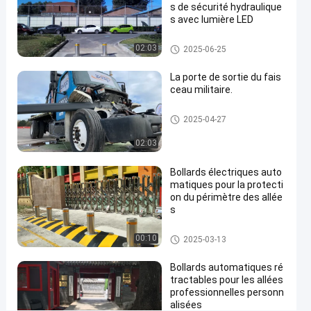
s de sécurité hydraulique
acier
s avec lumière LED
inoxydable
Contactez-
Bornes automatiques
02:03
2025-06-25
nous
Bornes
2025-
16
La porte de sortie du fais
automatiques
06-24
vues
maintenant
ceau militaire.
Partager
Porte à faisceau ascendant
#
2025-04-27
hydraulic
02:03
security
bollards
Bollards électriques auto
#
matiques pour la protecti
remote
on du périmètre des allée
s
control
bollards
Bornes automatiques
00:10
2025-03-13
#
retractable
Bollards automatiques ré
driveway
tractables pour les allées
bollards
professionnelles personn
alisées