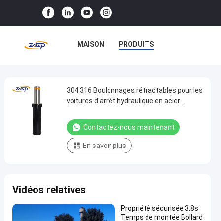
MAISON
PRODUITS
LE SPECTACLE VR
À PROPOS DE NOUS
304 316 Boulonnages rétractables pour les
304
voitures d'arrêt hydraulique en acier
316
inoxydable
VISITE DE L'USINE
Boulonnages
Contactez-nous maintenant
CONTRÔLE QUALITÉ
rétractables
En savoir plus
pour
CONTACTEZ-NOUS
les
voitures
NOUVELLES
CAS
Vidéos relatives
d'arrêt
hydraulique
Propriété sécurisée 3.8s
en
Temps de montée Bollard