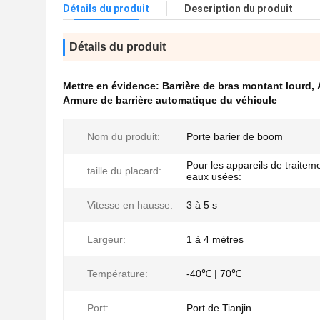
Détails du produit
Description du produit
Détails du produit
Mettre en évidence:
Barrière de bras montant lourd
,
Armure de barrière automatique du véhicule
Nom du produit:
Porte barier de boom
Pour les appareils de traitem
taille du placard:
eaux usées:
Vitesse en hausse:
3 à 5 s
Largeur:
1 à 4 mètres
Température:
-40℃ | 70℃
Port:
Port de Tianjin