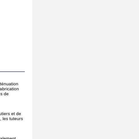
ténuation 
brication 
s de 
iers et de 
les tuteurs 
alement 