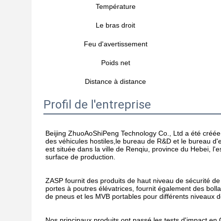
Température
Le bras droit
Feu d'avertissement
Poids net
Distance à distance
Profil de l'entreprise
Beijing ZhuoAoShiPeng Technology Co., Ltd a été créée en
des véhicules hostiles,le bureau de R&D et le bureau d'exp
est située dans la ville de Renqiu, province du Hebei, l
surface de production.
ZASP fournit des produits de haut niveau de sécurité de 
portes à poutres élévatrices, fournit également des boll
de pneus et les MVB portables pour différents niveaux d
Nos principaux produits ont passé les tests d'impact en