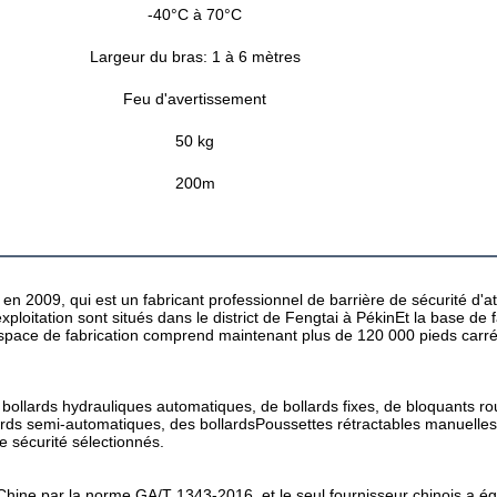
-40°C à 70°C
Largeur du bras: 1 à 6 mètres
Feu d'avertissement
50 kg
200m
 2009, qui est un fabricant professionnel de barrière de sécurité d'at
loitation sont situés dans le district de Fengtai à PékinEt la base de fa
'espace de fabrication comprend maintenant plus de 120 000 pieds carré
bollards hydrauliques automatiques, de bollards fixes, de bloquants rout
ards semi-automatiques, des bollardsPoussettes rétractables manuelles, 
e sécurité sélectionnés.
 Chine par la norme GA/T 1343-2016, et le seul fournisseur chinois a ég