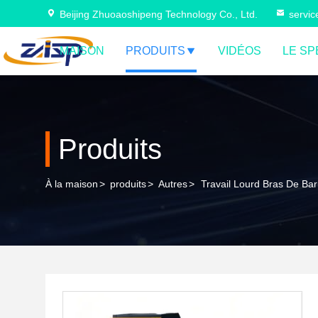
Beijing Zhuoaoshipeng Technology Co., Ltd.
servi
MAISON
PRODUITS
VIDÉOS
LE SP
Produits
À la maison
>
produits
>
Autres
>
Travail Lourd Bras De Ba