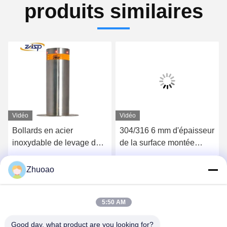
produits similaires
Vidéo
Vidéo
Bollards en acier
304/316 6 mm d'épaisseur
inoxydable de levage de
de la surface montée
haute sécurité avec
Bollards Système de
certification CE
bollard automatique
Obtenez le meilleur prix
Obtenez le meilleur prix
Zhuoao
5:50 AM
Good day, what product are you looking for?