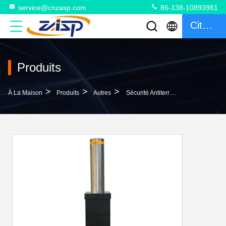
service@cnzasp.com
86-138-10893981
Citation
Produits
>
>
>
À La Maison
Produits
Autres
Sécurité Antiterroriste Points De Contrôle À Distance